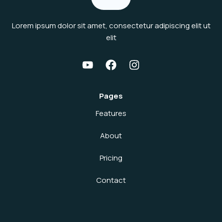
Lorem ipsum dolor sit amet, consectetur adipiscing elit ut
elit
Pages
Features
About
Pricing
Contact