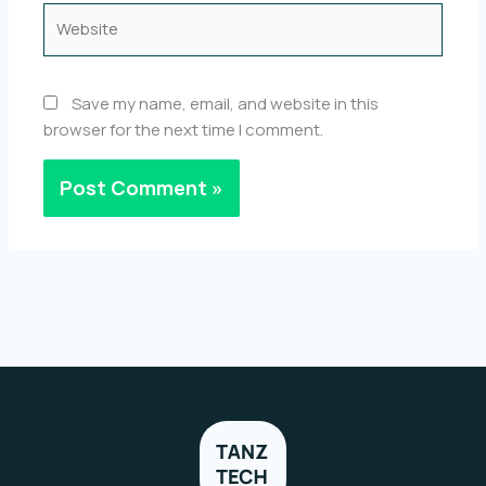
Website
Save my name, email, and website in this
browser for the next time I comment.