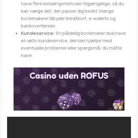
have flere betalingsmetoder tilgængelige, så du
kan vælge det, der passer dig bedst. Mange
bookmakere tilbyder kreditkort, e-wallets og
bankoverførsler.
Kundeservice:
En pålidelig bookmaker skal have
en aktiv kundeservice, der kan hjælpe med
eventuelle problemer eller spørgsmål, du måtte
have.