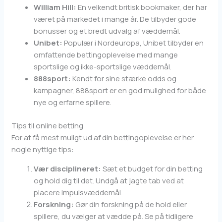
William Hill:
En velkendt britisk bookmaker, der har
været på markedet i mange år. De tilbyder gode
bonusser og et bredt udvalg af væddemål.
Unibet:
Populær i Nordeuropa, Unibet tilbyder en
omfattende bettingoplevelse med mange
sportslige og ikke-sportslige væddemål.
888sport:
Kendt for sine stærke odds og
kampagner, 888sport er en god mulighed for både
nye og erfarne spillere.
Tips til online betting
For at få mest muligt ud af din bettingoplevelse er her
nogle nyttige tips:
Vær disciplineret:
Sæt et budget for din betting
og hold dig til det. Undgå at jagte tab ved at
placere impulsvæddemål.
Forskning:
Gør din forskning på de hold eller
spillere, du vælger at vædde på. Se på tidligere