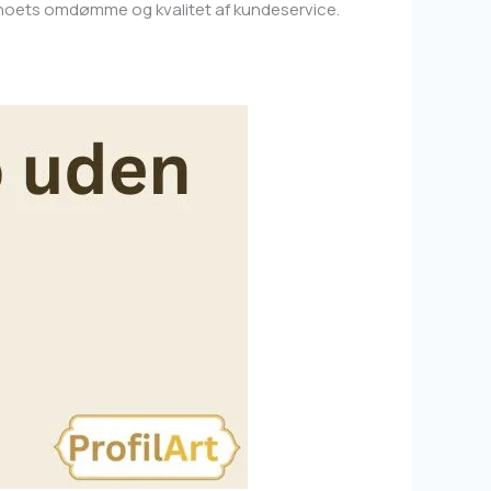
sinoets omdømme og kvalitet af kundeservice.