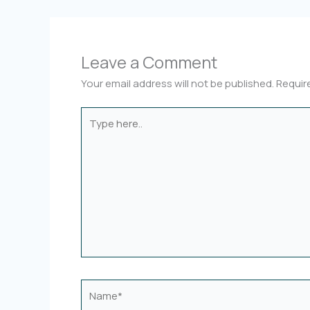
Leave a Comment
Your email address will not be published.
Requir
Type
here..
Name*