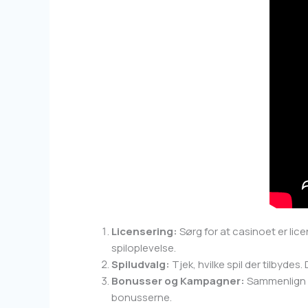
Licensering:
Sørg for at casinoet er lic
spiloplevelse.
Spiludvalg:
Tjek, hvilke spil der tilbydes.
Bonusser og Kampagner:
Sammenlign bo
bonusserne.