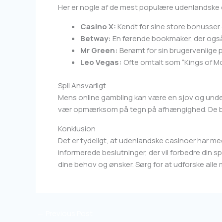
Her er nogle af de mest populære udenlandske c
Casino X:
Kendt for sine store bonusser o
Betway:
En førende bookmaker, der også t
Mr Green:
Berømt for sin brugervenlige pl
Leo Vegas:
Ofte omtalt som “Kings of Mob
Spil Ansvarligt
Mens online gambling kan være en sjov og underho
vær opmærksom på tegn på afhængighed. De bedst
Konklusion
Det er tydeligt, at udenlandske casinoer har meget
informerede beslutninger, der vil forbedre din sp
dine behov og ønsker. Sørg for at udforske alle 
←
Previous Post