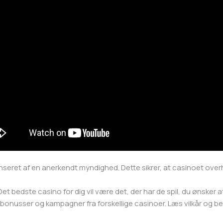
enseret af en anerkendt myndighed. Dette sikrer, at casinoet over
 Det bedste casino for dig vil være det, der har de spil, du ønsker at
nusser og kampagner fra forskellige casinoer. Læs vilkår og beti