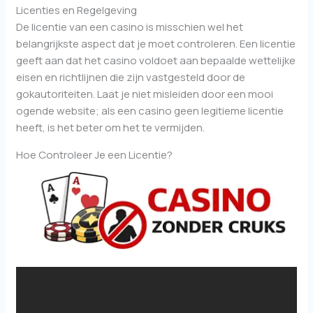
Licenties en Regelgeving
De licentie van een casino is misschien wel het
belangrijkste aspect dat je moet controleren. Een licentie
geeft aan dat het casino voldoet aan bepaalde wettelijke
eisen en richtlijnen die zijn vastgesteld door de
gokautoriteiten. Laat je niet misleiden door een mooi
ogende website; als een casino geen legitieme licentie
heeft, is het beter om het te vermijden.
Hoe Controleer Je een Licentie?