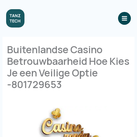
Skip
to
content
Buitenlandse Casino
Betrouwbaarheid Hoe Kies
Je een Veilige Optie
-801729653
Leave a Comment
/ By
devprofile
/
February 24, 2026