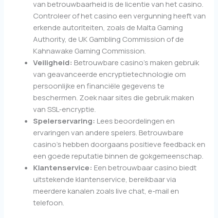
van betrouwbaarheid is de licentie van het casino.
Controleer of het casino een vergunning heeft van
erkende autoriteiten, zoals de Malta Gaming
Authority, de UK Gambling Commission of de
Kahnawake Gaming Commission.
Veiligheid:
Betrouwbare casino’s maken gebruik
van geavanceerde encryptietechnologie om
persoonlijke en financiële gegevens te
beschermen. Zoek naar sites die gebruik maken
van SSL-encryptie.
Spelerservaring:
Lees beoordelingen en
ervaringen van andere spelers. Betrouwbare
casino’s hebben doorgaans positieve feedback en
een goede reputatie binnen de gokgemeenschap.
Klantenservice:
Een betrouwbaar casino biedt
uitstekende klantenservice, bereikbaar via
meerdere kanalen zoals live chat, e-mail en
telefoon.