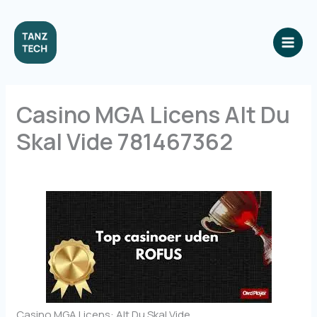
Skip
to
content
Casino MGA Licens Alt Du
Skal Vide 781467362
Leave a Comment
/ By
devprofile
/
March 26, 2026
Casino MGA Licens: Alt Du Skal Vide