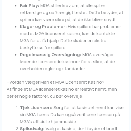
Fair Play:
MGA stiller krav om, at alle spil er
retfærdige og uafhængigt testet. Dette betyder, at
spillere kan være sikre på, at de ikke bliver snydt.
Klager og Problemer:
Hvis spillere har problemer
med et MGA licenseret kasino, kan de kontakte
MGA for at få hjælp. Dette skaber en ekstra
beskyttelse for spillere.
Regelmæssig Overvågning:
MGA overvåger
løbende licenserede kasinoer for at sikre, at de
overholder regler og standarder.
Hvordan Vælger Man et MGA Licenseret Kasino?
At finde et MGA licenseret kasino er relativt nemt, men
der er nogle faktorer, du bør overveje:
Tjek Licensen:
Sørg for, at kasinoet nemt kan vise
sin MGA licens. Du kan også verificere licensen på
MGA’s officielle hjemmeside.
Spiludvalg:
Vælg et kasino, der tilbyder et bredt