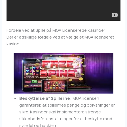
Fordele ved at Spille på MGA Licenserede Kasinoer
Der er adskillige fordele ved at vælge et MGA licenseret
kasino:
Beskyttelse af Spillerne:
MGA licensen
garanterer, at spillernes penge og oplysninger er
sikre. Kasinoer skal implementere strenge
sikkerhedsforanstaltninger for at beskytte mod
svindel og hacking.