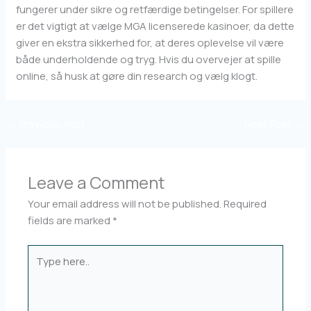
fungerer under sikre og retfærdige betingelser. For spillere
er det vigtigt at vælge MGA licenserede kasinoer, da dette
giver en ekstra sikkerhed for, at deres oplevelse vil være
både underholdende og tryg. Hvis du overvejer at spille
online, så husk at gøre din research og vælg klogt.
←
Previous Post
Next Post
→
Leave a Comment
Your email address will not be published.
Required
fields are marked
*
Type
here..