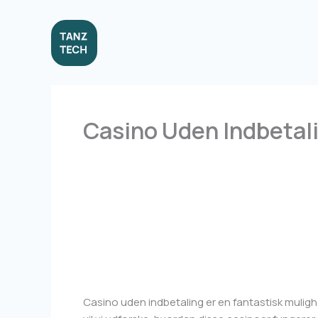
Skip
to
content
Casino Uden Indbetalin
Leave a Comment
/ By
devprofile
/
February 18,
Casino uden indbetaling er en fantastisk mulighe