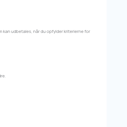
kan udbetales, når du opfylder kriterierne for
re.