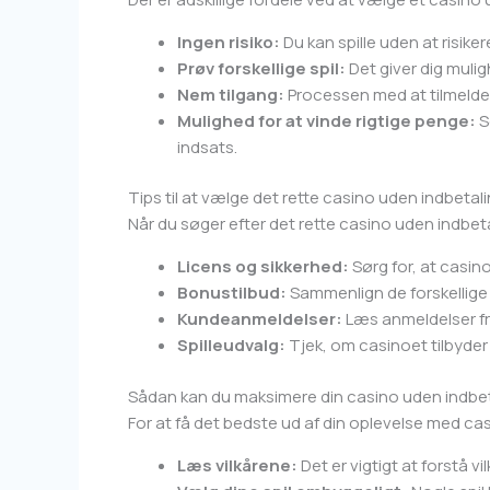
Ingen risiko:
Du kan spille uden at risike
Prøv forskellige spil:
Det giver dig muligh
Nem tilgang:
Processen med at tilmelde
Mulighed for at vinde rigtige penge:
S
indsats.
Tips til at vælge det rette casino uden indbetal
Når du søger efter det rette casino uden indbetal
Licens og sikkerhed:
Sørg for, at casino
Bonustilbud:
Sammenlign de forskellige 
Kundeanmeldelser:
Læs anmeldelser fra 
Spilleudvalg:
Tjek, om casinoet tilbyder de
Sådan kan du maksimere din casino uden indbet
For at få det bedste ud af din oplevelse med cas
Læs vilkårene:
Det er vigtigt at forstå 