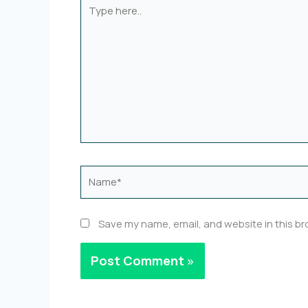
Type
here..
Name*
Save my name, email, and website in this br