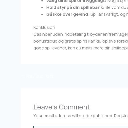
Vælg dine spil omhyggeligt:
Nogle spil
Hold styr på din spillebank:
Selvom du sp
Gå ikke over gevind:
Spil ansvarligt, og 
Konklusion
Casinoer uden indbetaling tilbyder en fremragen
bonustilbud og gratis spins kan du opleve forske
gode spillevaner, kan du maksimere din spilleopl
←
Previous Post
Leave a Comment
Your email address will not be published.
Requir