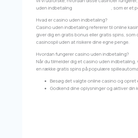
vil vi udforske, hvordan disse casinoer fungere
uden indbetaling
casino uden mitid
, som er et p
Hvad er casino uden indbetaling?
Casino uden indbetaling refererer til online kasi
giver dig en gratis bonus eller gratis spins, som
casinospil uden at risikere dine egne penge.
Hvordan fungerer casino uden indbetaling?
Når du tilmelder dig et casino uden indbetaling, 
en række gratis spins på populære spilleautomate
Besøg det valgte online casino og opret 
Godkend dine oplysninger og aktiver din 