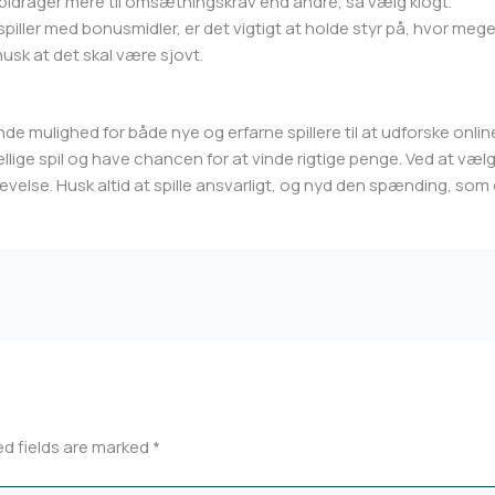
 bidrager mere til omsætningskrav end andre, så vælg klogt.
iller med bonusmidler, er det vigtigt at holde styr på, hvor meget 
husk at det skal være sjovt.
de mulighed for både nye og erfarne spillere til at udforske on
llige spil og have chancen for at vinde rigtige penge. Ved at vælg
evelse. Husk altid at spille ansvarligt, og nyd den spænding, som
ed fields are marked
*