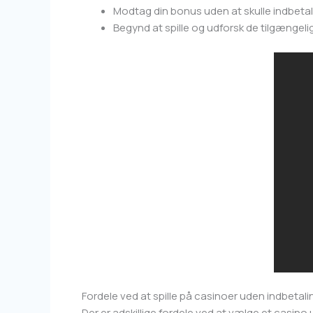
Modtag din bonus uden at skulle indbeta
Begynd at spille og udforsk de tilgængelig
Fordele ved at spille på casinoer uden indbetali
Der er adskillige fordele ved at vælge et casino