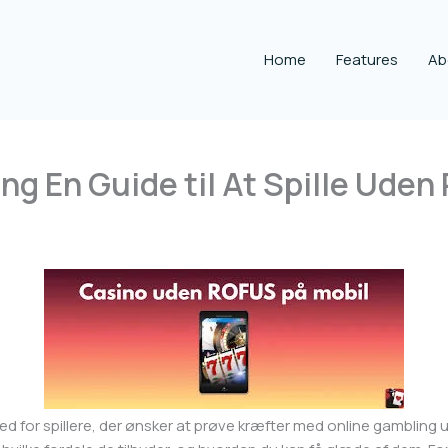
Home
Features
Ab
g En Guide til At Spille Uden 
 2026
d for spillere, der ønsker at prøve kræfter med online gambling u